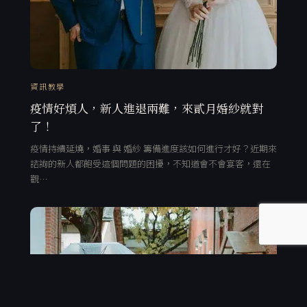
資訊教學
疫情好煩人，新人進退兩難，來貳月婚紗就對
了！
疫情持續延燒，婚事 與 婚紗 籌備進度該如何進行才好？近期來
諮詢的新人都飽受這個問題的困擾，不知道會不會宴客，還在
觀…