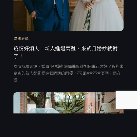
資訊教學
疫情好煩人，新人進退兩難，來貳月婚紗就對
了！
疫情持續延燒，婚事 與 婚紗 籌備進度該如何進行才好？近期來
諮詢的新人都飽受這個問題的困擾，不知道會不會宴客，還在
觀…