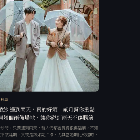
訊教學
婚紗 遇到雨天，真的好煩，貳月幫你重點
理幾個雨備場地，讓你碰到雨天不傷腦筋
婚紗時，只要遇到雨天，新人們都會覺得很傷腦筋，不知
該不該延期，又或是該如期拍攝，尤其當婚期比較趕時，