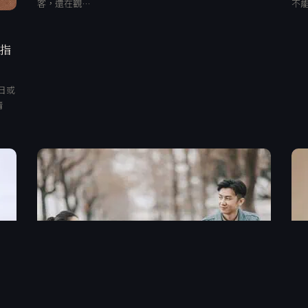
客，還在觀…
不
、指
日或
清