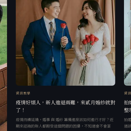
資訊教學
資
疫情好煩人，新人進退兩難，來貳月婚紗就對
拍
了！
整
疫情持續延燒，婚事 與 婚紗 籌備進度該如何進行才好？近
拍
期來諮詢的新人都飽受這個問題的困擾，不知道會不會宴
道