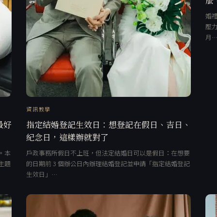
婚禮
壓力
月
資訊教學
最好
指定結婚登記生效日：想登記在假日、吉日、
紀念日，這樣辦就對了
。本
戶政事務所假日不上班，但法定結婚日可以是假日：在想要
主題
的日期前 3 個辦公日內辦理結婚登記並申請「指定結婚登記
生效日」…