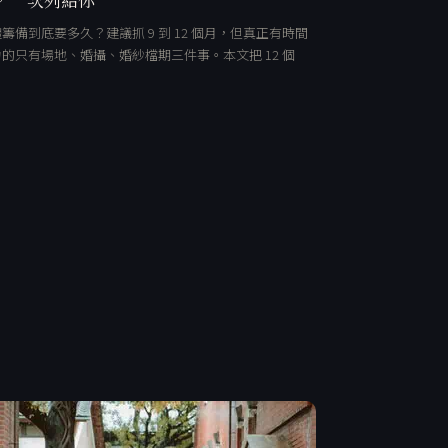
籌備到底要多久？建議抓 9 到 12 個月，但真正有時間
的只有場地、婚攝、婚紗檔期三件事。本文把 12 個
…