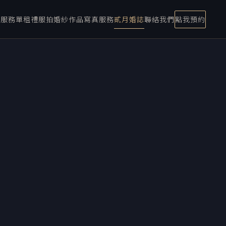
宴服務
單租禮服
拍婚紗
作品
寫真服務
貳月婚誌
聯絡我們
點我預約