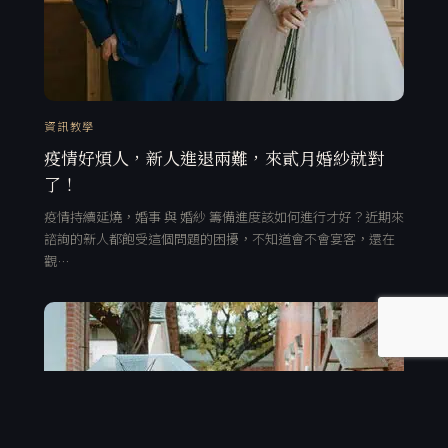
資訊教學
疫情好煩人，新人進退兩難，來貳月婚紗就對
了！
疫情持續延燒，婚事 與 婚紗 籌備進度該如何進行才好？近期來
諮詢的新人都飽受這個問題的困擾，不知道會不會宴客，還在
觀…