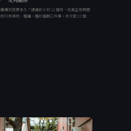
籌備到底要多久？建議抓 9 到 12 個月，但真正有時間
的只有場地、婚攝、婚紗檔期三件事。本文把 12 個
…