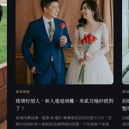
資訊教學
資
疫情好煩人，新人進退兩難，來貳月婚紗就對
拍
了！
整
疫情持續延燒，婚事 與 婚紗 籌備進度該如何進行才好？近
拍
期來諮詢的新人都飽受這個問題的困擾，不知道會不會宴
道