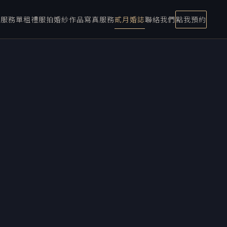
宴服務
單租禮服
拍婚紗
作品
寫真服務
貳月婚誌
聯絡我們
點我預約