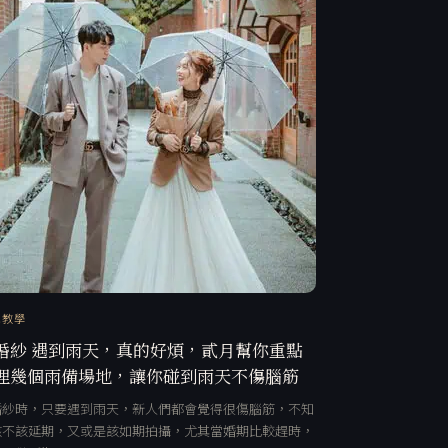
訊教學
婚紗 遇到雨天，真的好煩，貳月幫你重點
理幾個雨備場地，讓你碰到雨天不傷腦筋
婚紗時，只要遇到雨天，新人們都會覺得很傷腦筋，不知
該不該延期，又或是該如期拍攝，尤其當婚期比較趕時，