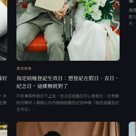
婚禮
壓力
月
資訊教學
最好
指定結婚登記生效日：想登記在假日、吉日、
紀念日，這樣辦就對了
。本
戶政事務所假日不上班，但法定結婚日可以是假日：在想要
主題
的日期前 3 個辦公日內辦理結婚登記並申請「指定結婚登記
生效日」…