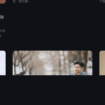
客，還在觀…
不
、指
日或
清