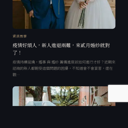
資訊教學
疫情好煩人，新人進退兩難，來貳月婚紗就對
了！
疫情持續延燒，婚事 與 婚紗 籌備進度該如何進行才好？近期來
諮詢的新人都飽受這個問題的困擾，不知道會不會宴客，還在
觀…