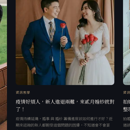
資訊教學
資
疫情好煩人，新人進退兩難，來貳月婚紗就對
拍
了！
整
疫情持續延燒，婚事 與 婚紗 籌備進度該如何進行才好？近
拍
期來諮詢的新人都飽受這個問題的困擾，不知道會不會宴
道