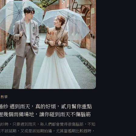
訊教學
婚紗 遇到雨天，真的好煩，貳月幫你重點
理幾個雨備場地，讓你碰到雨天不傷腦筋
婚紗時，只要遇到雨天，新人們都會覺得很傷腦筋，不知
該不該延期，又或是該如期拍攝，尤其當婚期比較趕時，