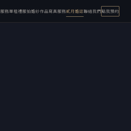
宴服務
單租禮服
拍婚紗
作品
寫真服務
貳月婚誌
聯絡我們
點我預約