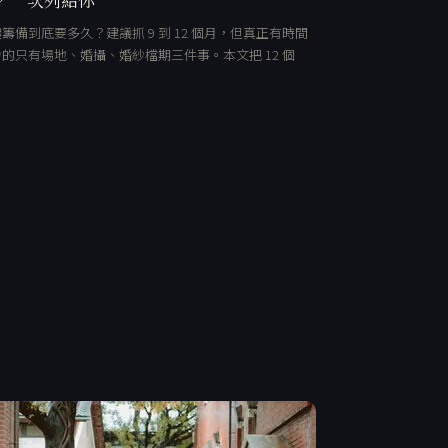
籌備到底要多久？建議抓 9 到 12 個月，但真正有時間
的只有場地、婚攝、婚紗檔期三件事。本文把 12 個
…