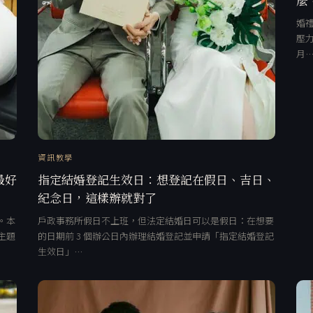
婚禮
壓力
月
資訊教學
最好
指定結婚登記生效日：想登記在假日、吉日、
紀念日，這樣辦就對了
。本
戶政事務所假日不上班，但法定結婚日可以是假日：在想要
主題
的日期前 3 個辦公日內辦理結婚登記並申請「指定結婚登記
生效日」…