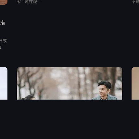
客，還在觀…
不
、指
日或
清