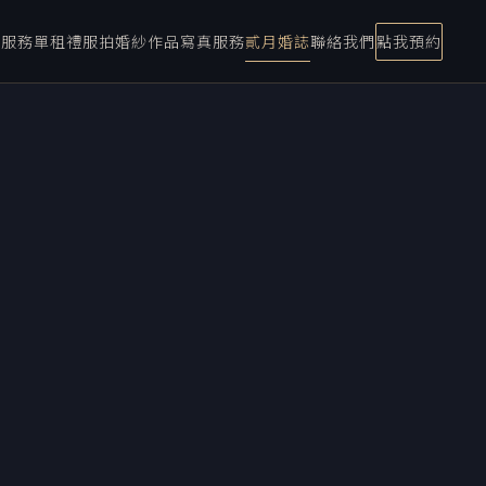
宴服務
單租禮服
拍婚紗
作品
寫真服務
貳月婚誌
聯絡我們
點我預約