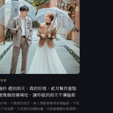
訊教學
婚紗 遇到雨天，真的好煩，貳月幫你重點
理幾個雨備場地，讓你碰到雨天不傷腦筋
婚紗時，只要遇到雨天，新人們都會覺得很傷腦筋，不知
該不該延期，又或是該如期拍攝，尤其當婚期比較趕時，