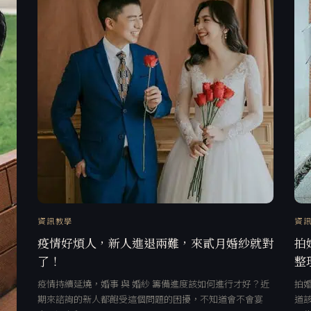
資訊教學
資
疫情好煩人，新人進退兩難，來貳月婚紗就對
拍
了！
整
疫情持續延燒，婚事 與 婚紗 籌備進度該如何進行才好？近
拍
期來諮詢的新人都飽受這個問題的困擾，不知道會不會宴
道