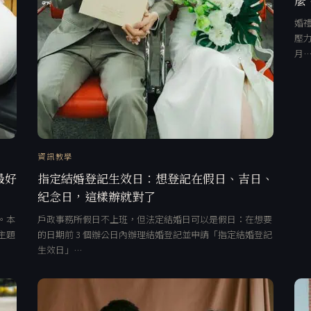
婚禮
壓力
月
資訊教學
最好
指定結婚登記生效日：想登記在假日、吉日、
紀念日，這樣辦就對了
。本
戶政事務所假日不上班，但法定結婚日可以是假日：在想要
主題
的日期前 3 個辦公日內辦理結婚登記並申請「指定結婚登記
生效日」…