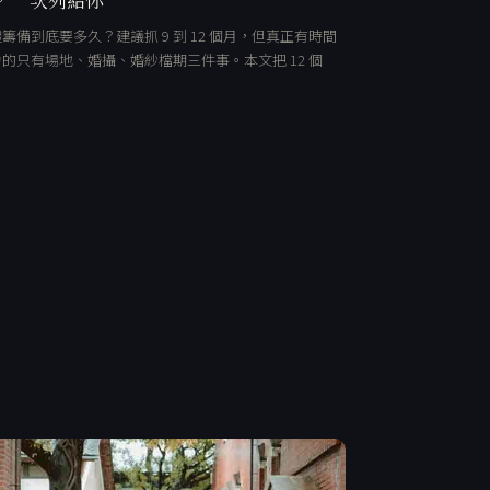
籌備到底要多久？建議抓 9 到 12 個月，但真正有時間
的只有場地、婚攝、婚紗檔期三件事。本文把 12 個
…