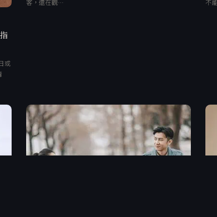
客，還在觀…
不
、指
日或
清