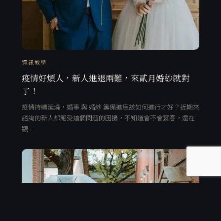
資訊教學
疫情好煩人，新人進退兩難，來貳月婚紗就對
了！
疫情持續延燒，婚事 與 婚紗 籌備進度該如何進行才好？近期來
諮詢的新人都飽受這個問題的困擾，不知道會不會宴客，還在
觀…