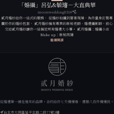
「婚攝」呂弘&毓𤩷－大直典華
moonwedding0314
貳月婚紗給你一站式的服務， 從婚紗拍攝到宴客現場，為你量身訂製專
屬於你的婚紗包套， 貳月婚紗擁有專業的新秘老師、婚禮攝影師，放心
交給貳月婚紗讓你一站搞定所有婚禮大小事。 貳月婚攝：婚攝小志
Make up：新秘雨蒨
繼續閱讀
從婚禮第一線走進來的品牌。合約給你七天慢慢看，禮服八百件慢慢挑。
台北市大同區延平北路二段77號3樓