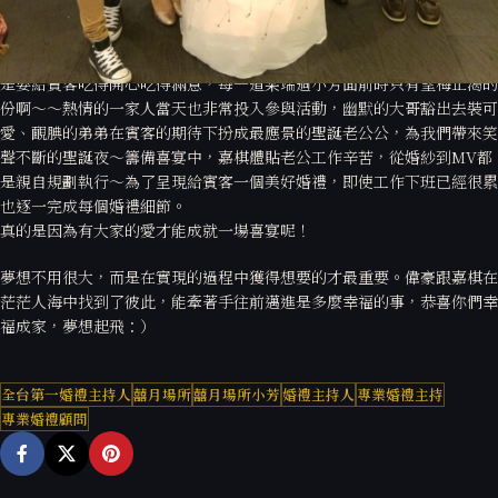
福延期，要讓共度未來的夢想從此刻開始實現。
偉豪一家都是大廚級的人物呢！喜宴當天的菜色都是爸爸用心開立的，就
是要給賓客吃得開心吃得滿意，每一道菜端過小芳面前時只有望梅止渴的
份啊～～熱情的一家人當天也非常投入參與活動，幽默的大哥豁出去裝可
愛、靦腆的弟弟在賓客的期待下扮成最應景的聖誕老公公，為我們帶來笑
聲不斷的聖誕夜～籌備喜宴中，嘉棋體貼老公工作辛苦，從婚紗到MV都
是親自規劃執行～為了呈現給賓客一個美好婚禮，即使工作下班已經很累
也逐一完成每個婚禮細節。
真的是因為有大家的愛才能成就一場喜宴呢！
夢想不用很大，而是在實現的過程中獲得想要的才最重要。偉豪跟嘉棋在
茫茫人海中找到了彼此，能牽著手往前邁進是多麼幸福的事，恭喜你們幸
福成家，夢想起飛：）
全台第一婚禮主持人
囍月場所
囍月場所小芳
婚禮主持人
專業婚禮主持
專業婚禮顧問