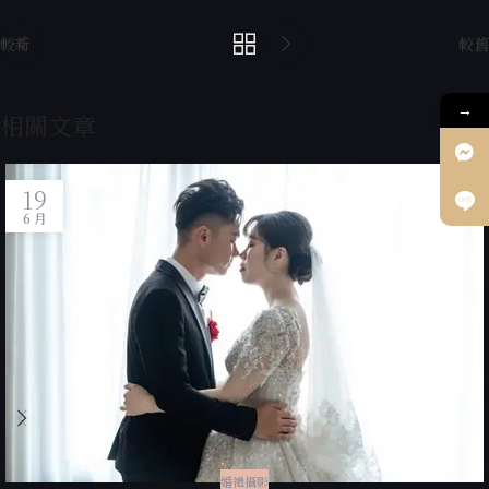
較新
較舊
→
相關文章
19
6 月
婚禮攝影