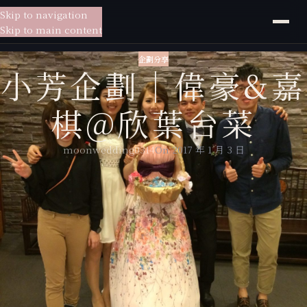
Skip to navigation
貳月
婚紗
Skip to main content
企劃分享
小芳企劃｜偉豪&嘉
棋@欣葉台菜
moonwedding0314
On 2017 年 1 月 3 日
你/妳的夢想是什麼？
在人生每個階段都有新的夢想，也許是出國唸書、也許是環遊世界、也許
是擁有一間自己的餐廳，在前往夢想的路上，會一切順利、會困難重重，
即使未知，再辛苦都要去克服面對，才有稱作夢想的價值。
偉豪跟嘉棋在自己的人生規劃中，他們各自擁有不同的夢想，一個想要到
世界各地增進廚藝以後開間自己的餐廳，一個想要到世界各地去看看認識
新的事物。但有時候總會因為現實的考驗計畫趕不上變化。他們在相遇之
前，總是習慣獨自面對，在一起後，慢慢學會為彼此保留一個位置。曾經
猶豫不決的腳步，在確定彼此未來藍圖裡都有自己時，這一次他們不把幸