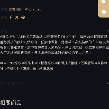
分類:
宴客白紗
,
背心(strap)
分享:
描述
#新品上架 LAFINE品牌婚紗 以輕奢著名的LAFINE，這款婚紗將緞面與
蕾絲拼接的設計巧妙融合，低調中帶著一絲奢華。高級精緻的布料展現出
新娘的高雅氣質，讓你在婚禮當天成為眾人注目的焦點。這款婚紗完美結
合了高級感與時尚感，是追求精緻與典雅的新娘的不二之選。
#LAFINE婚紗 #新品上架 #輕奢婚紗 #緞面拼接蕾絲 #低調奢華 #高雅氣
質 #精緻布料 #婚紗介紹 #新娘風采
預約租借流程
相關商品