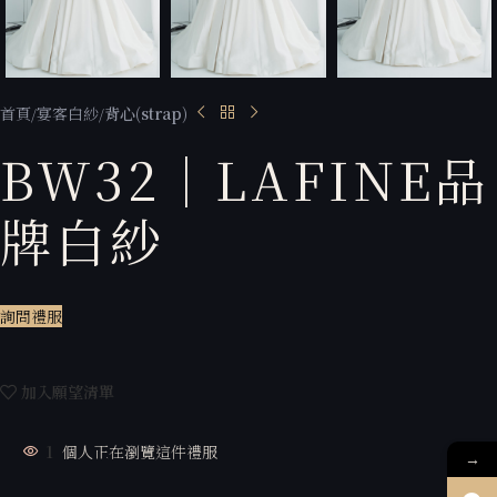
首頁
宴客白紗
背心(strap)
BW32｜LAFINE品
牌白紗
詢問禮服
加入願望清單
1
個人正在瀏覽這件禮服
→