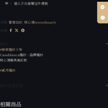
2
個人正在瀏覽這件禮服
分類:
宴客白紗
,
桃心領(sweetheart)
分享:
描述
#新款婚紗上架
Casablanca婚紗，品牌婚紗
桃心領極美高訂款
#貳月婚紗
預約租借流程
相關商品