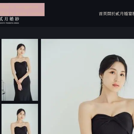
Skip to navigation
Skip to main content
首頁
關於貳月
婚宴