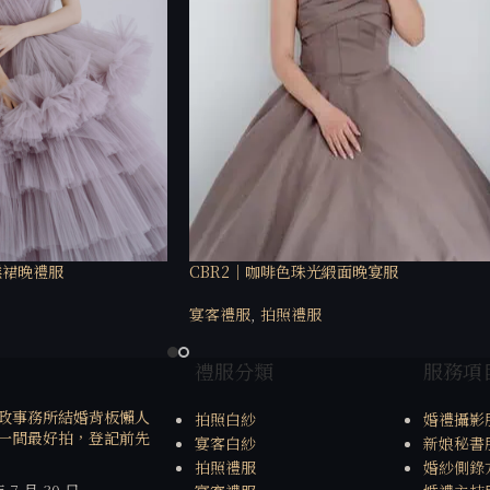
糕裙晚禮服
CBR2｜咖啡色珠光緞面晚宴服
宴客禮服
,
拍照禮服
禮服分類
服務項
政事務所結婚背板懶人
拍照白紗
婚禮攝影
一間最好拍，登記前先
宴客白紗
新娘秘書
拍照禮服
婚紗側錄