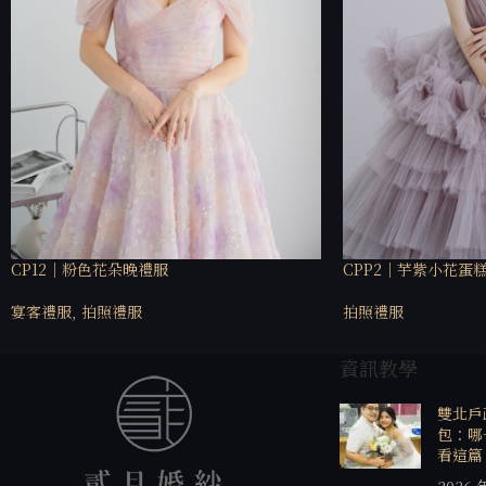
CP12｜粉色花朵晚禮服
CPP2｜芋紫小花蛋
宴客禮服
,
拍照禮服
拍照禮服
資訊教學
雙北戶
包：哪
看這篇