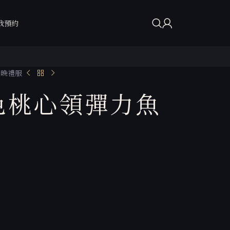
我預約
尾晚禮服
色桃心領彈力魚