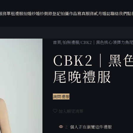
服務
單租禮服
拍婚紗
婚紗側錄
登記拍攝
作品
寫真服務
貳月婚誌
聯絡我們
點
首頁
拍照禮服
CBK2｜黑色桃心領彈力魚
CBK2｜黑
尾晚禮服
詢問禮服
加入願望清單
2
個人正在瀏覽這件禮服