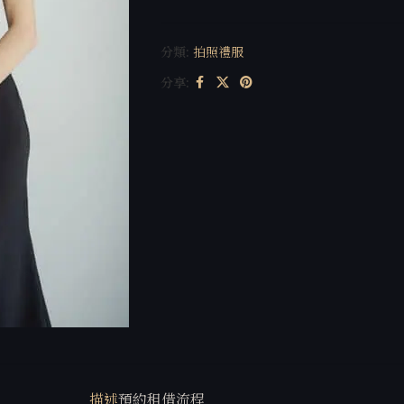
分類:
拍照禮服
分享:
描述
預約租借流程