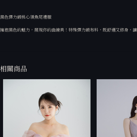
黑色彈力緞桃心領魚尾禮服
擁抱黑色的魅力，展現你的曲線美！特殊彈力緞布料，既舒適又修身，讓
相關商品