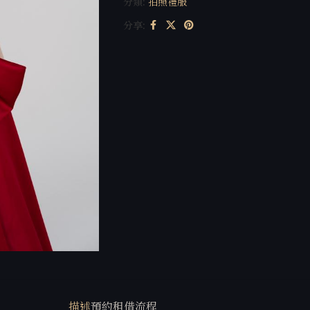
分類:
拍照禮服
分享:
描述
預約租借流程