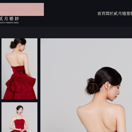
Skip to navigation
Skip to main content
首頁
關於貳月
婚宴