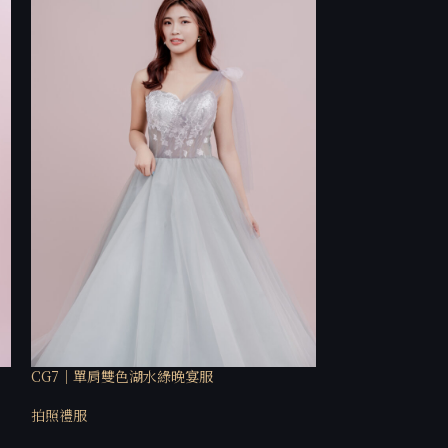
CG7｜單肩雙色湖水綠晚宴服
Bgb3｜銀色晚宴
拍照禮服
拍照禮服