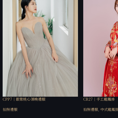
CPP7｜銀紫桃心領晚禮服
CR27｜手工龍鳳褂
拍照禮服
拍照禮服
,
中式龍鳳