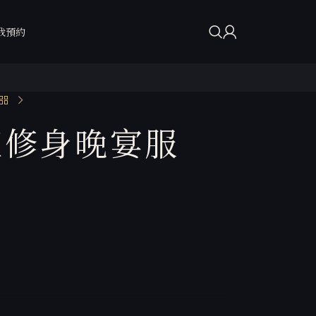
我預約
紅修身晚宴服