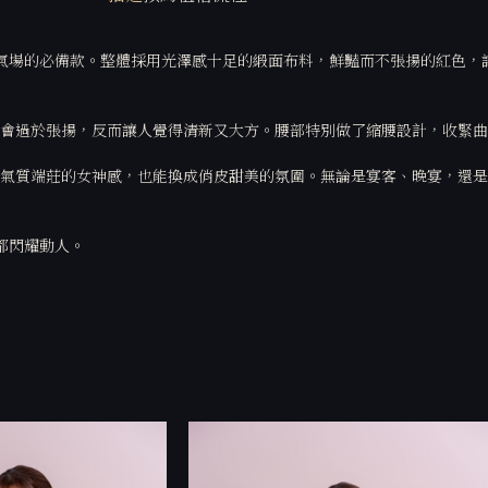
與氣場的必備款。整體採用光澤感十足的緞面布料，鮮豔而不張揚的紅色，讓人
會過於張揚，反而讓人覺得清新又大方。腰部特別做了縮腰設計，收緊曲
氣質端莊的女神感，也能換成俏皮甜美的氛圍。無論是宴客、晚宴，還是
都閃耀動人。