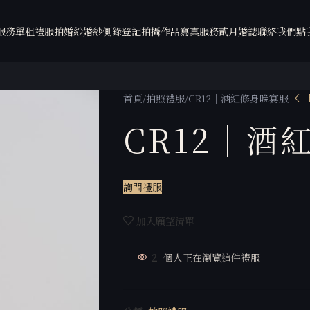
服務
單租禮服
拍婚紗
婚紗側錄
登記拍攝
作品
寫真服務
貳月婚誌
聯絡我們
點
首頁
拍照禮服
CR12｜酒紅修身晚宴服
CR12｜酒
詢問禮服
加入願望清單
2
個人正在瀏覽這件禮服