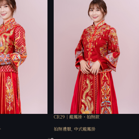
CR29｜龍鳳褂・拍照款
掛
拍照禮服
,
中式龍鳳掛