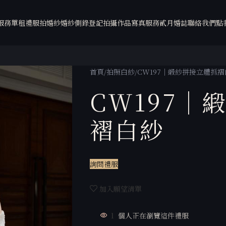
服務
單租禮服
拍婚紗
婚紗側錄
登記拍攝
作品
寫真服務
貳月婚誌
聯絡我們
點
首頁
拍照白紗
CW197｜緞紗拼接立體抓褶
CW197｜
褶白紗
詢問禮服
加入願望清單
1
個人正在瀏覽這件禮服