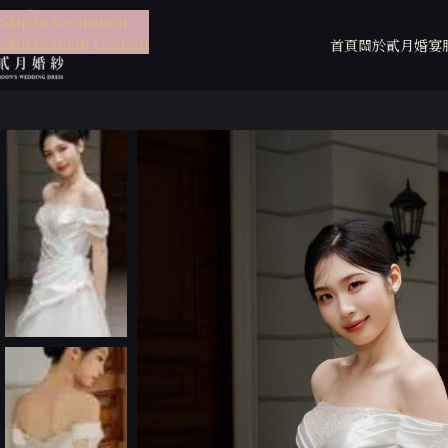
Skip to navigation
Skip to main content
首頁
關於貳月
婚宴