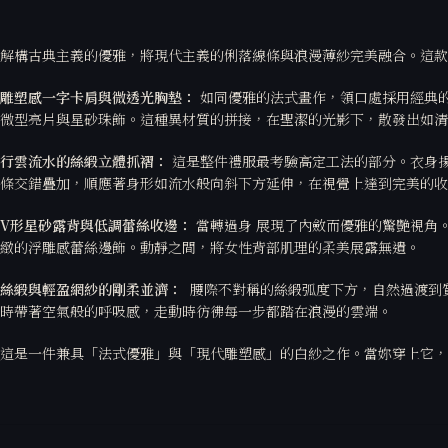
解構古典主義的優雅，將現代主義的俐落線條與浪漫薄紗完美融合。這款
雕塑感一字卡肩與微透光胸墊：
如同優雅的法式畫作，領口處採用經典
微型亮片與星砂珠飾。這種異材質的拼接，在聖潔的光影下，散發出如清
行雲流水的絲緞立體抓褶：
這是整件禮服最考驗高定工法的部分。衣身揚棄
條交錯疊加，順應著身形如流水般向斜下方延伸，在視覺上達到完美的
V形星砂露背與低調蕾絲收邊：
當轉過身 展現了內斂而優雅的驚艷視角
緻的浮雕感蕾絲邊飾。動靜之間，將女性背部肌理的柔美展露無遺。
絲緞與輕盈網紗的剛柔並濟：
腰際不對稱的絲緞弧度下方，自然過渡到
時帶著空氣般的呼吸感，走動時彷彿每一步都踏在浪漫的雲端。
這是一件兼具「法式優雅」與「現代雕塑感」的白紗之作。當妳穿上它，