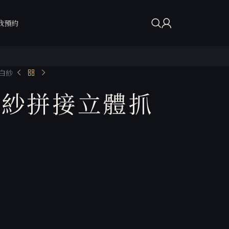
我預約
白紗
緞紗拼接立體抓