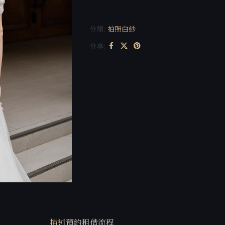
分類:
拍照白紗
分享:
描述
預約租借流程