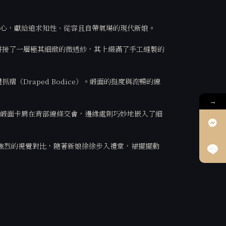
心，獻給追求知性、從容且自帶氣場的現代新娘。
拼接了一層極其細緻的微透紗，其上綴滿了手工縫製的
Draped Bodice）。緞面的挺度與流暢的線
→
；緞面卡肩在背部線條交會，邊緣處則巧妙地嵌入了細
強烈的視覺對比，隨著新娘徐徐步入禮堂，裙擺擺動