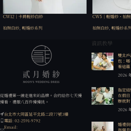
CW12｜卡肩輕紗白紗
CW5｜輕婚紗・拍
拍照白紗
,
輕婚紗系列
拍照白紗
,
輕婚紗系
資訊教學
雙北戶
包：哪
看這篇
2026 
指定結
從婚禮第一線走進來的品牌。合約給你七天慢
在假日
辦就對
慢看，禮服八百件慢慢挑。
2026 
台北市大同區延平北路二段77號3樓
電話: 02-2591-9792
婚禮倒
Email:
每個月