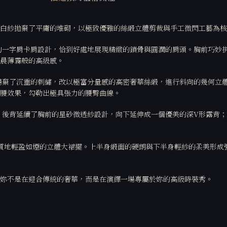
白紗拋棄了平庸的堆砌，以極致優雅的絲緞立體剪裁與手工微閃工藝為核
的一字肩卡肩設計，恰到好處地展現精緻的鎖骨與圓潤的肩頭。胸前巧妙
晨薄霧般的高級感。
了沉重的刺繡，改以極富分量感的高密奢華絲緞，進行斜向的幾何立體抓褶（
收腰效果，勾勒出極具張力的腰臀曲線。
。後背延續了胸前的星砂微透紗設計，向下延伸成一個優美的深V形露背
質地輕盈如煙的立體大裙擺。上半身緞面的硬朗與下半身輕紗的柔美形成
妳不是在迎合傳統的奢華，而是在演繹一場專屬於妳的高級時裝秀。