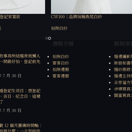
照登記家宴款
CW100｜品牌抹胸魚尾白紗
列
拍照白紗
禮服分類
服務項
政事務所結婚背板懶人
拍照白紗
婚禮攝影
一間最好拍，登記前先
宴客白紗
新娘秘書
拍照禮服
婚紗側錄
年 7 月 30 日
宴客禮服
婚禮主持
全家福方
孕婦寫真
婚登記生效日：想登記
閨蜜寫真
、吉日、紀念日，這樣
了
年 7 月 30 日
數 12 個月籌備時間軸：
該做什麼，一次列給你