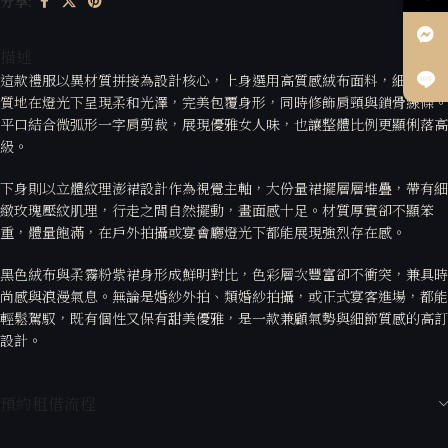
分享:
描述
這款禮服以異材質拼接為設計核心，上身選用高質感絨布面料，細膩霧光
質地在燈光下呈現柔和光澤，完美包覆身形，同時修飾肩頸與鎖骨線條。
平口結合微弧形一字肩剪裁，展現優雅女人味，也讓整體比例更顯俐落高
級。
下身則以立體紋理澎裙設計作為視覺主軸，大份量裙擺層層堆疊，帶有細
緻玫瑰壓紋肌理，行走之間自然擺動，畫面感十足。材質厚實卻不顯笨
重，體量飽滿，在戶外拍攝或宴會廳燈光下都能展現強烈存在感。
黑色絨布與柔霧粉紫裙身形成鮮明對比，色彩層次豐富卻不衝突，兼具時
尚感與浪漫氣息。無論是婚紗外拍、類婚紗拍攝，或正式宴客進場，都能
輕鬆駕馭，既有個性又保有甜美優雅，是一款兼顧氣勢與細節質感的高訂
設計。
預約租借流程