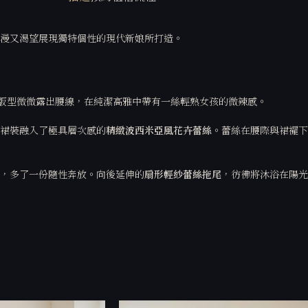
漫又渴望展現獨特個性的現代新娘所打造。
版型微微露出腰線，在純潔高雅中帶有一絲輕熟女孩的微辣感。
裙裝融入了極具層次感的
精緻波西米亞風花卉蕾絲
。蕾絲在腰際與裙襬下
，多了一份隨性奔放。向後延伸的
扇形輕紗蕾絲拖尾
，彷彿將沐浴在陽光