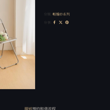
分類:
輕婚紗系列
分享:
描述
預約租借流程