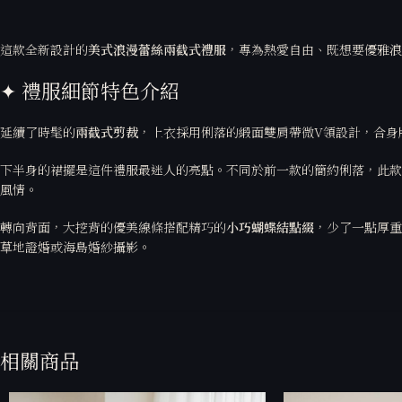
這款全新設計的
美式浪漫蕾絲兩截式禮服
，專為熱愛自由、既想要優雅浪
✦ 禮服細節特色介紹
延續了時髦的
兩截式剪裁
，上衣採用俐落的緞面雙肩帶微V領設計，合身
下半身的裙擺是這件禮服最迷人的亮點。不同於前一款的簡約俐落，此款
風情。
轉向背面，大挖背的優美線條搭配精巧的
小巧蝴蝶結點綴
，少了一點厚重
草地證婚或海島婚紗攝影。
相關商品