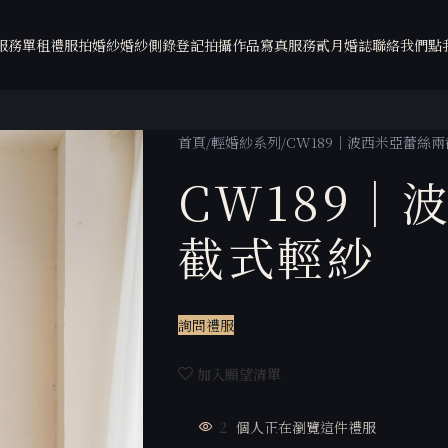
服務
單租禮服
拍婚紗
婚紗側錄
登記拍攝
作品
寫真服務
貳月婚誌
聯絡我們
點
首頁
輕婚紗系列
CW189｜波西米亞蕾絲
CW189｜
截式輕紗
詢問禮服
加入願望清單
2
個人正在瀏覽這件禮服