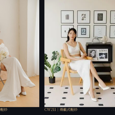
袖輕紗
CW211｜兩截式輕紗