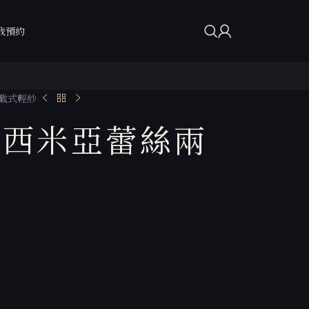
我預約
兩截式輕紗
波西米亞蕾絲兩