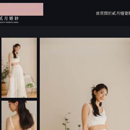
Skip to navigation
Skip to main content
首頁
關於貳月
婚宴