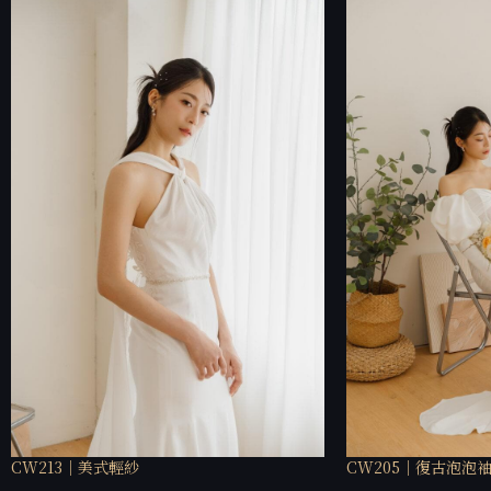
CW213｜美式輕紗
CW205｜復古泡泡