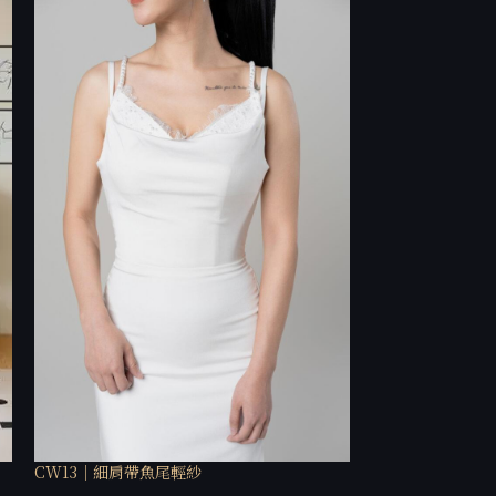
CW13｜細肩帶魚尾輕紗
CW24｜柔霧感