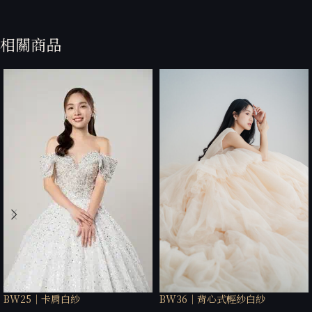
相關商品
BW25｜卡肩白紗
BW36｜背心式輕紗白紗