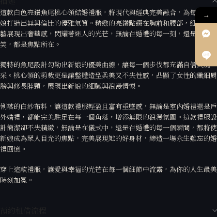
描述
這款白色亮鑽魚尾桃心領結婚禮服，將現代與經典完美融合，為每一位新
→
娘打造出無與倫比的優雅氣質。精緻的亮鑽點綴在胸前和腰部，細緻的工
藝展現出奢華感，閃耀著迷人的光芒，無論在婚禮的每一刻，還是回頭一
笑，都是焦點所在。
獨特的魚尾設計勾勒出新娘的優美曲線，讓每一個步伐都充滿自信與風
采。桃心領的剪裁更是讓整體造型柔美又不失性感，凸顯了女性的纖細肩
膀與修長脖頸，展現出新娘的細膩與浪漫情懷。
俐落的白紗布料，讓這款禮服輕盈且富有垂墜感，無論是室內婚禮還是戶
外婚禮，都能完美駐足在每一個角落，增添無限的浪漫氛圍。這款禮服設
計簡潔卻不失精緻，無論是在儀式中，還是在婚禮的每一個瞬間，都將使
新娘成為眾人目光的焦點，完美展現她的好身材，締造一場永生難忘的婚
禮回憶。
穿上這款禮服，讓愛與幸福的光芒在每一個細節中流露，為你的人生最美
時刻加冕。
預約租借流程