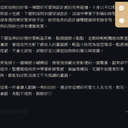
描述
這款拍照白紗是一場關於可愛與設計感的完美碰撞。上身以平口剪裁展現
俐落小性感，下擺則採用斜擺短裙設計，活潑中帶著不對稱的時髦態度。
裙身選用異材質拼接手法，前短後長的設計讓雙腿線條若隱若現，拉長比
例的同時也保有優雅氣質。
下擺延伸的紗類材質輕盈柔軟，點綴細緻小點點，走動時輕輕飄逸如繁星
灑落，營造自然光影下最迷人的畫面感。輕盈小拖尾為造型增添一點浪漫
尾韻，不會太誇張，卻剛好足以撐起拍照時的層次與氛圍。
背後綁上一個精緻小蝴蝶結，像是悄悄藏在背影裡的一個驚喜，甜美卻不
造作。整體風格俏皮中帶著新穎質感，無論是棚拍、花園外拍還是形象
照，都能拍出既活潑又不失格調的畫面。
這是一件會讓人眼睛一亮的白紗，適合妳這樣的可愛大人系女孩，敢玩、
會甜，有點不規則，剛剛好♡
預約租借流程