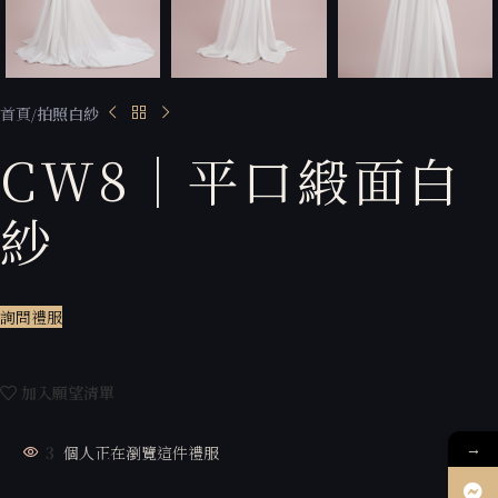
首頁
拍照白紗
CW8｜平口緞面白
紗
詢問禮服
加入願望清單
→
3
個人正在瀏覽這件禮服