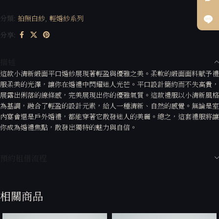
分類:
拍照白紗
,
輕婚紗系列
分享:
描述
這款小清新緞面平口婚紗展現著輕盈與優雅之美。柔軟的緞面面料賦予禮
服柔美的光澤，讓你在婚禮中閃耀迷人光芒。平口設計簡約而不失高貴，
展露出俐落的線條感，完美展現出你的優雅氣質。這款禮服以小清新風格
為基調，融合了輕盈的設計元素，給人一種清新、自然的感覺。無論是室
內宴會還是戶外婚禮，都能穿著它散發迷人的美麗。總之，這套禮服將讓
你成為婚禮焦點，散發出獨特的魅力與自信。
預約租借流程
相關商品