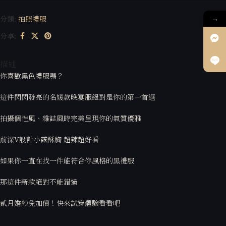
→
分類:
拍照禮服
分享:
描述
你喜歡黑色禮服嗎？
這件閃閃發亮的名媛款晚宴服絕對是你的第一首選
拍攝個性風、雜誌風時完美呈現你的氣質優雅
前深V設計小露酥胸 超辣超好看
如果你一直在找一件能符合你風格的黑禮服
那這件新款絕對不能錯過
貳月婚紗免加價！快來試穿體驗看看吧