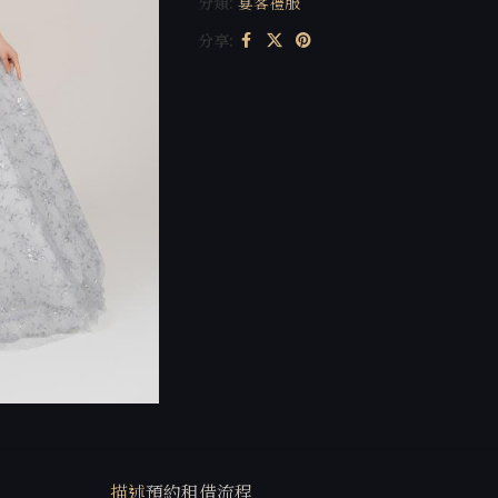
分類:
宴客禮服
分享:
描述
預約租借流程