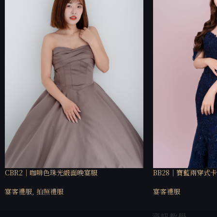
CBR2｜咖啡色珠光緞面晚宴服
BB28｜寶藍兩穿式
宴客禮服
,
拍照禮服
宴客禮服
資訊教學