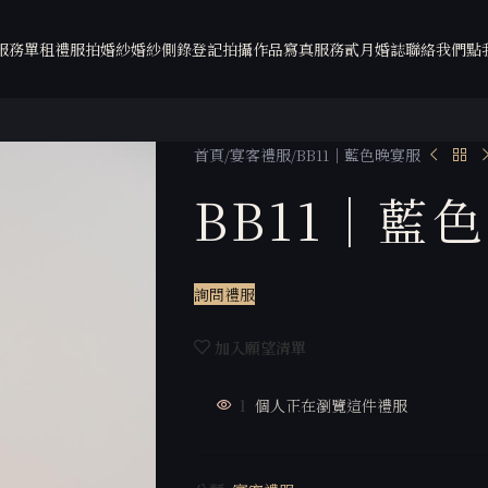
服務
單租禮服
拍婚紗
婚紗側錄
登記拍攝
作品
寫真服務
貳月婚誌
聯絡我們
點
首頁
宴客禮服
BB11｜藍色晚宴服
BB11｜藍
詢問禮服
加入願望清單
2
個人正在瀏覽這件禮服