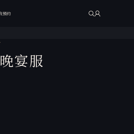
我預約
色晚宴服