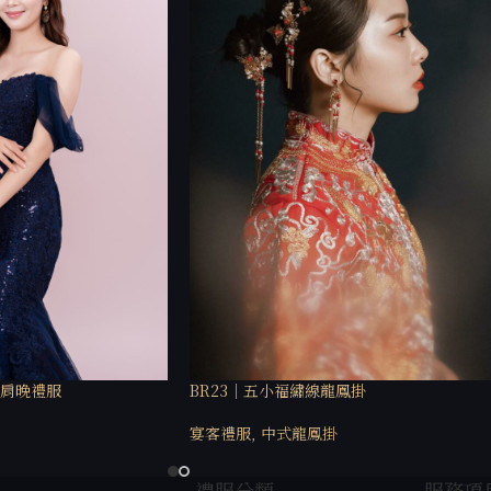
卡肩晚禮服
BR23｜五小福繡線龍鳳掛
宴客禮服
,
中式龍鳳掛
禮服分類
服務項