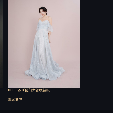
BB8｜冰河藍仙女袖晚禮服
BB27｜靛藍美背
宴客禮服
宴客禮服
目