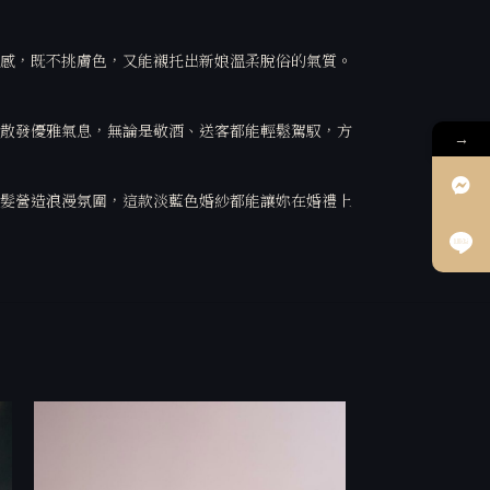
感，既不挑膚色，又能襯托出新娘溫柔脫俗的氣質。
散發優雅氣息，無論是敬酒、送客都能輕鬆駕馭，方
→
髮營造浪漫氛圍，這款淡藍色婚紗都能讓妳在婚禮上