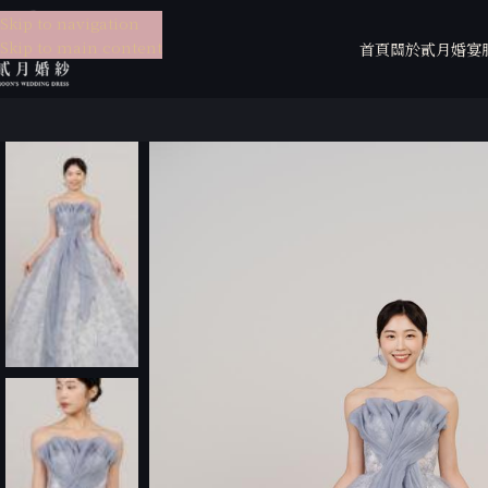
Skip to navigation
Skip to main content
首頁
關於貳月
婚宴