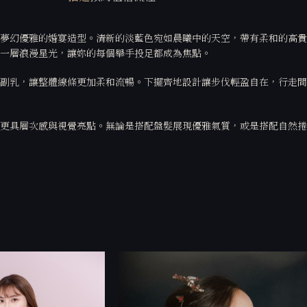
夢幻優雅的婚宴造型。清新的淡藍色宛如晨曦中的天空，帶有柔和的高貴
一層浪漫星光，讓妳的每個舉手投足都成為焦點。
副乳，讓整體線條更加柔和流暢。下擺齊地設計讓步伐輕盈自在，行走間
更具層次感與視覺亮點。無論是搭配盤髮展現優雅氣質，或是搭配自然捲