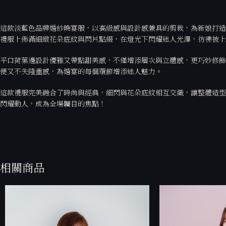
這款淡藍色品牌婚紗晚宴服，以高級感與設計感兼具的剪裁，為新娘打造
禮服上佈滿細緻花朵底紋與閃片點綴，在燈光下閃耀迷人光澤，彷彿披上
平口荷葉邊設計優雅又帶點甜美感，不僅增添層次與立體感，更巧妙修飾
便又不失隆重感，為婚宴的每個環節增添迷人魅力。
這款禮服完美融合了時尚與經典，細閃與花朵底紋相互交織，讓整體造型
閃耀動人，成為全場矚目的焦點！
相關商品