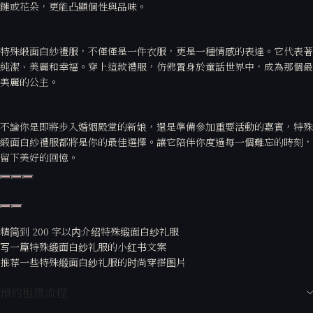
鏈或花朵，更能凸顯個性與品味。
特殊緞面白紗禮服，不僅僅是一件衣服，更是一種情感的表達。它代表著
純潔、美麗和幸福。穿上這款禮服，仿佛置身於童話世界中，成為那個最
美麗的公主。
不論你是即將步入婚姻殿堂的新娘，還是準備參加重要活動的嘉賓，特殊
緞面白紗禮服都將是你的最佳選擇。讓它陪伴你度過每一個難忘的時刻，
留下美好的回憶。
精简到 200 字以内介绍特殊缎面白纱礼服
写一篇特殊缎面白纱礼服的小红书文案
推荐一些特殊缎面白纱礼服的时尚穿搭图片
預約租借流程