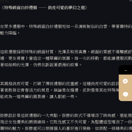
描述
《特殊緞面白紗禮服 —— 俏皮可愛的夢幻之選》
在眾多禮服中，特殊緞面白紗禮服宛如一朵清新脫俗的白雲，帶著獨特的
魅力降臨。
這款禮服採用特殊的緞面材質，光澤柔和而高貴。緞面的質感不僅觸感舒
適，更在視覺上營造出一種華麗的氛圍。每一次的移動，都能讓禮服流動
著如絲般的光澤，仿佛在訴說著浪漫的故事。
→
其風格俏皮可愛，打破了傳統禮服的莊重感。這種俏皮可愛的設計，讓穿
著者散發出青春活力的氣息。無論是在婚禮、派對還是其他特殊場合，都
能成為一道亮麗的風景線，讓人眼前一亮。
掛脖設計是這款禮服的一大亮點。掛脖的款式不僅增添了時尚感，還能展
現出女性優美的肩頸線條。它既性感又不失可愛，為整體造型增添了一份
獨特的魅力。掛脖處可以根據個人的喜好進行裝飾，如搭配一條精美的項