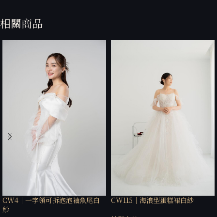
相關商品
CW4｜一字領可拆泡泡袖魚尾白
CW115｜海浪型蛋糕裙白紗
紗