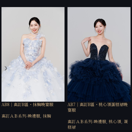
AB8｜高訂B區・抹胸晚宴服
AB7｜高訂B區・桃心領蛋糕裙晚
宴服
高訂ＡＢ系列-晚禮服
,
抹胸
高訂ＡＢ系列-晚禮服
,
桃心領
,
蛋
糕裙