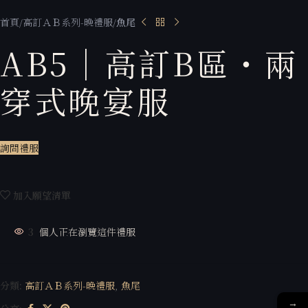
首頁
高訂ＡＢ系列-晚禮服
魚尾
AB5｜高訂B區・兩
穿式晚宴服
詢問禮服
加入願望清單
3
個人正在瀏覽這件禮服
分類:
高訂ＡＢ系列-晚禮服
,
魚尾
→