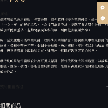
分享:
描述
這款灰藍色魚尾禮服，將高級感、造型感與可變性完美融合，是一件能夠
「一次三穿」的夢幻單品。上身採用落肩設計，搭配可拆式羽毛披肩，細
緻羽毛隨肩垂落，走動間展現神秘仙氣，瞬間化身氣場女神。
胸口至大腿處佈滿珠鑽刺繡，紋路排列精緻縝密，將視線集中在最修飾的
位置，優雅中帶著光芒，低調不失華麗。魚尾裙擺下襬同樣以羽毛層層堆
疊，豐富視覺層次與動態美感，延展出一種既輕盈又奢華的氣息。
最特別的是這件禮服設計為可拆式裙襬，拆卸後即變成短裙造型，無論是
拍攝、進場、敬酒，都能自由切換風格，是擁有高度實穿性與變化度的典
藏級作品。
預約租借流程
相關商品