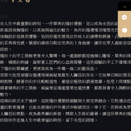
分享:
→
描述
在人生中最重要的時刻，一件華美的婚紗禮服，足以成為永恆的記憶。這
款高級抹胸婚紗，以其無與倫比的魅力，為你的婚禮增添璀璨光芒。
抹胸設計經典而優雅，恰到好處地展現出你迷人的鎖骨和肩線，凸顯女性
的柔美與性感。簡潔的線條勾勒出完美的上身曲線，讓你在眾人面前自信
綻放。
婚紗上的手工裝飾更是令人驚嘆。每一處細節都經過精心雕琢，華美的珠
飾、精緻的刺繡，凝聚著工匠們的心血與智慧。這些細膩的手工不僅增添
了婚紗的華麗感，更使其成為一件獨一無二的藝術品。
而那大拖尾裙擺在婚禮現場無疑是最引人矚目的存在。它如夢幻般的雲朵
般散開，隨著你的步伐輕輕搖曳，營造出極致的浪漫氛圍。拖尾上同樣點
綴著精美的手工裝飾，無論是從遠處還是近處欣賞，都散發著令人陶醉的
魅力。
經典的款式永不過時，這款婚紗禮服將細膩與大氣完美融合。它既適合莊
重的教堂婚禮，也能在浪漫的戶外儀式中脫穎而出。穿上它，你將成為眾
人矚目的焦點，成為最美麗的新娘，開啟人生新的篇章。讓這份華美的婚
紗陪伴你走過人生中最幸福的時刻，留下永恆的回憶。