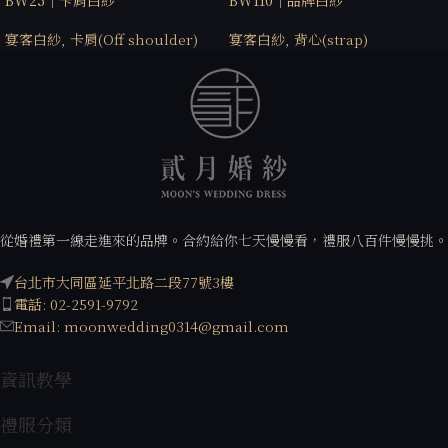
BW25｜卡肩白紗
BW110｜品牌白紗
宴客白紗
,
卡肩(Off shoulder)
宴客白紗
,
背心(strap)
從婚禮第一線走進來的品牌。合約給你七天慢慢看，禮服八百件慢慢挑。
台北市大同區延平北路二段77號3樓
電話: 02-2591-9792
Email: moonwedding0314@gmail.com
資訊教學
禮服分類