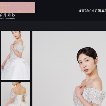
Skip to navigation
Skip to main content
首頁
關於貳月
婚宴