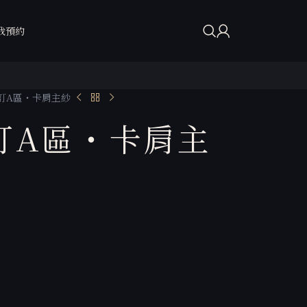
我預約
高訂A區・卡肩主紗
訂A區・卡肩主