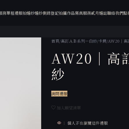
服務
單租禮服
拍婚紗
婚紗側錄
登記拍攝
作品
寫真服務
貳月婚誌
聯絡我們
點
首頁
高訂ＡＢ系列－白紗
卡肩
AW20｜
AW20｜高
紗
詢問禮服
加入願望清單
1
個人正在瀏覽這件禮服