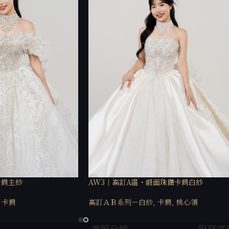
卡肩主紗
AW3｜高訂A區・緞面珠鑽卡肩白紗
卡肩
高訂ＡＢ系列－白紗
,
卡肩
,
桃心領
禮服分類
服務項