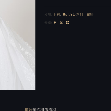
分類:
卡肩
,
高訂ＡＢ系列－白紗
分享:
描述
預約租借流程