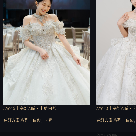
AW46｜高訂A區・卡肩白紗
AW33｜高訂A區・
高訂ＡＢ系列－白紗
,
卡肩
高訂ＡＢ系列－白紗
,
資訊教學