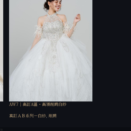
AW7｜高訂A區・高領削肩白紗
AW22｜高訂A
高訂ＡＢ系列－白紗
,
削肩
高訂ＡＢ系列－白
目