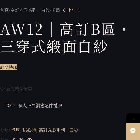
首頁
高訂ＡＢ系列－白紗
卡肩
AW12｜高訂B區・
三穿式緞面白紗
詢問禮服
加入願望清單
2
個人正在瀏覽這件禮服
→
分類:
卡肩
,
桃心領
,
高訂ＡＢ系列－白紗