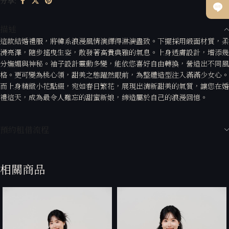
分享:
描述
這款結婚禮服，將韓系浪漫風情演繹得淋漓盡致。下擺採用緞面材質，柔
滑亮澤，隨步搖曳生姿，散發著高貴典雅的氣息。上身透膚設計，增添幾
分嫵媚與神秘。袖子設計靈動多變，能依您喜好自由轉換，營造出不同風
格。更可變為桃心領，甜美之態躍然眼前，為整體造型注入滿滿少女心。
而上身精緻小花點綴，宛如春日繁花，展現出清新甜美的氣質，讓您在婚
禮這天，成為最令人難忘的甜蜜新娘，締造屬於自己的浪漫回憶。
預約租借流程
相關商品