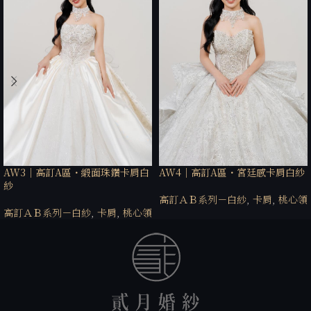
AW3｜高訂A區・緞面珠鑽卡肩白
AW4｜高訂A區・宮廷感卡肩白紗
紗
高訂ＡＢ系列－白紗
,
卡肩
,
桃心領
高訂ＡＢ系列－白紗
,
卡肩
,
桃心領