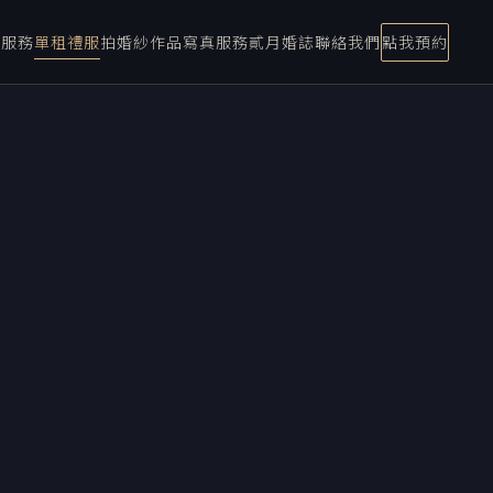
宴服務
單租禮服
拍婚紗
作品
寫真服務
貳月婚誌
聯絡我們
點我預約