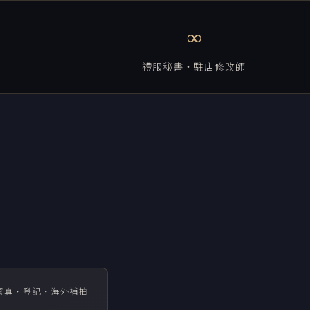
∞
禮服秘書・駐店修改師
寫真・登記・海外補拍