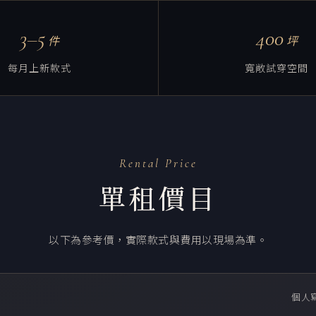
3–5
400
件
坪
每月上新款式
寬敞試穿空間
Rental Price
單租價目
以下為參考價，實際款式與費用以現場為準。
個人