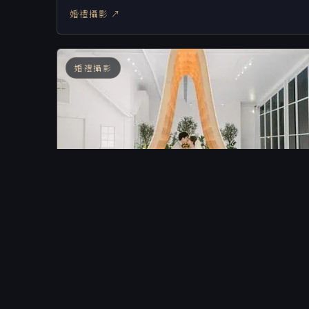
婚禮攝影 ↗
婚禮攝影
「婚攝」毓佳&雅寧－阿沐婚宴會館
婚禮攝影 ↗