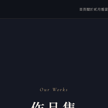
首頁
關於貳月
婚
Our Works
作品集