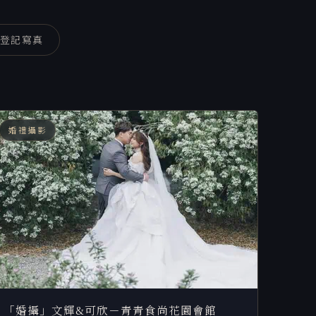
登記寫真
婚禮攝影
「婚攝」文輝&可欣－青青食尚花園會館