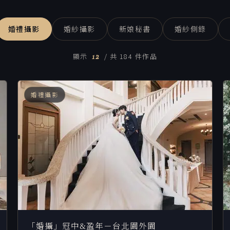
婚禮攝影
婚紗攝影
新娘秘書
婚紗側錄
12
顯示
/ 共 184 件作品
婚禮攝影
「婚攝」冠中&盈年－台北園外園