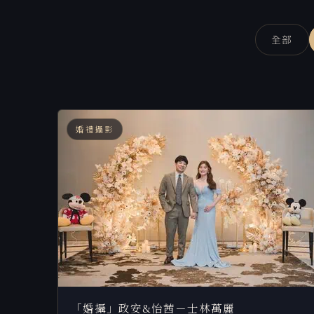
全部
婚禮攝影
「婚攝」政安&怡茜－士林萬麗