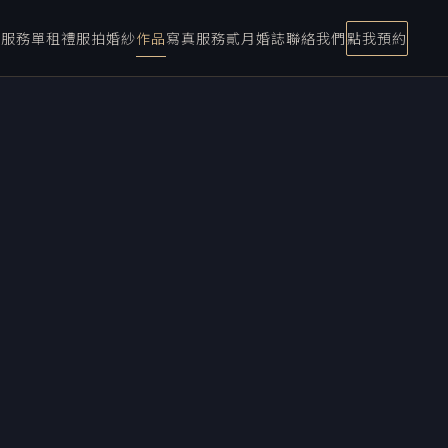
宴服務
單租禮服
拍婚紗
作品
寫真服務
貳月婚誌
聯絡我們
點我預約