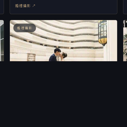
婚禮攝影 ↗
婚禮攝影
「婚攝」柏文&佳平－茹曦酒店
婚禮攝影 ↗