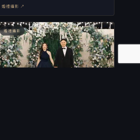
婚禮攝影 ↗
婚禮攝影
「婚攝」秉志&家華－府中晶宴
婚禮攝影 ↗