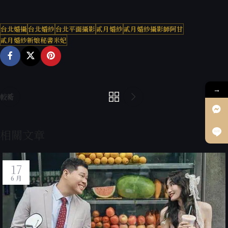
台北婚攝
台北婚紗
台北平面攝影
貳月婚紗
貳月婚紗攝影師阿甘
貳月婚紗新娘秘書米妃
→
較新
較舊
相關文章
17
6 月