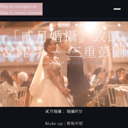
Skip to navigation
貳月
婚紗
Skip to main content
婚禮攝影
「貳月婚攝」致凱
＆鈺芬 － 三重彭園
moonwedding0314
On 2021 年 7 月 5 日
貳月婚紗給你一站式的服務，
從婚紗拍攝到宴客現場，為你量身訂製專屬於你的婚紗包套，
貳月婚紗擁有專業的新秘老師、婚禮攝影師，放心交給貳月婚紗讓你一站
搞定所有婚禮大小事。
貳月婚攝： 婚攝阿甘
Muke up：新秘米妃