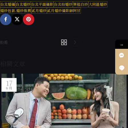
台北婚攝
台北婚紗
台北平面攝影
台北拍婚紗
單租白紗
大同區婚紗
婚紗包套.婚紗推薦
貳月婚紗
貳月婚紗攝影師阿甘
較新
較舊
→
相關文章
17
6 月