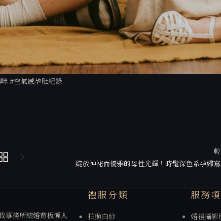
最初的親密連結
6-32 週的黃金拍攝期裡，留著妳最自在的短髮，換上一身純白的輕紗，
最閃耀的生命實錄。想為自己量身打造一場充滿空氣感的文青風孕婦寫真
媽咪 #空氣感孕肚紀錄
較
綻放神祕而優雅的母性光輝！時髦深色系孕婦寫
禮服分類
服務
政事務所結婚背板懶人
拍照白紗
婚禮攝影