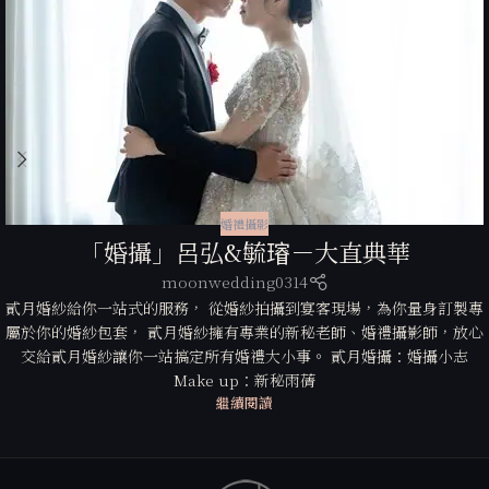
婚禮攝影
「婚攝」呂弘&毓𤩷－大直典華
moonwedding0314
貳月婚紗給你一站式的服務， 從婚紗拍攝到宴客現場，為你量身訂製專
屬於你的婚紗包套， 貳月婚紗擁有專業的新秘老師、婚禮攝影師，放心
交給貳月婚紗讓你一站搞定所有婚禮大小事。 貳月婚攝：婚攝小志
Make up：新秘雨蒨
繼續閱讀