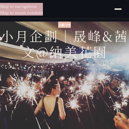
Skip to navigation
貳月
婚紗
Skip to main content
企劃分享
小月企劃｜晟峰&茜
文@納美花園
moonwedding0314
On 2018 年 5 月 9 日
3650個日子，10年了 這一走就經歷了這麼多個日子,彷彿閉上眼都能夠回
想起在校園裡開心地大笑、還是那本充滿祕密的交換日記,那些青春的記
憶、10年來所有的快樂低潮,那些都層層堆疊起今天這份踏踏實實的幸福,
是的! 這就是愛 這就是家 這就是所謂的將來,茜文跟 他們準備好了,堅定
不疑的要走向婚姻。
我還記得跟Grace跟Frank見面的那天，那是坐在工作室的吧檯位置，她
們對我說：『我想要我的婚禮是一片草皮下大家看著星星，好好的喝酒、
聊天，就像一場真正的派對』當下就有一個使命感，無論這件事執行起來
會有一些困難度，我也想協助新人一起完成、參與其中。