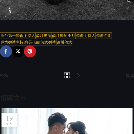
全台第一婚禮主持人
囍月場所
囍月場所小月
婚禮主持人
婚禮企劃
專業婚禮主持
納美花園
美式婚禮
證婚儀式
較新
較舊
相關文章
19
6 月