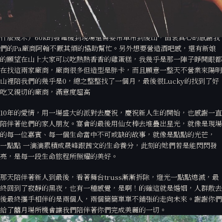
從一片空曠的空地，到畫出場圖、來來回回思考動線、truss架怎麼放最
好、還有解決300人加超多燈泡之中最麻煩的電力問題（包含什麼串接、
什麼幾米）60k的發電機到現場還需要吊車吊到後山，由衷真心的感謝我
們的Pa廠商阿翰不厭其煩的協助幫忙。另外想要營造酒吧感，還有新娘
的願望在山上大家可以吃熱熱香香的雞蛋糕，我幾乎是那一陣子睜開眼都
在找這兩家廠商，廠商很多但造型是胖卡，而且願意一整天不營業來陽明
山裡陪我們的幾乎是0，總之整整找了一個月，最後很Lucky的找到了好
吃又親切的廠商，滿意度超高
10年的愛情，用一場盛大的派對去慶祝，慶祝新人生的開始，也感謝一直
陪伴著他們的家人朋友。宴會的最後用仙女棒去堆疊出星光，就像是現場
的每一位嘉賓、每一個生命當中不可或缺的故事，就像是點點的光芒，
一點點 一滴滴累積成晟峰跟茜文的生命養分，此刻的她們若是能閃閃發
亮，是每一段生命旅程所照耀的美好。
那天陪伴著新人到最後，看著舞台truss漸漸拆除，燈光一點點熄滅，最
終回到了寂靜的黑夜，也有一種感覺，是啊！的確這就是婚姻，人群散去
後最終攜手相伴的是兩個人，兩個簡簡單單不鋪張的走向未來。謝謝你們
給了囍月場所機會讓我們陪伴著你們完成美麗的一切。