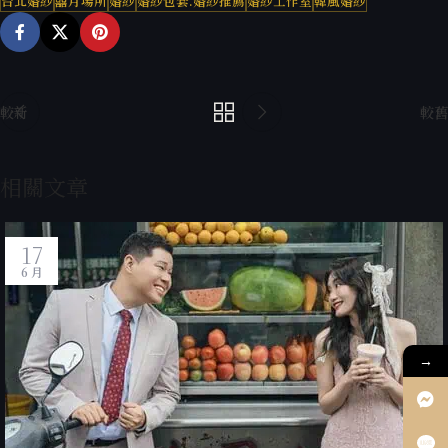
台北婚紗
囍月場所
婚紗
婚紗包套.婚紗推薦
婚紗工作室
韓風婚紗
較新
較舊
相關文章
17
6 月
→