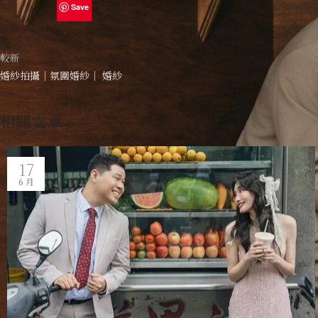
Save
較新
婚紗拍攝｜氛圍婚紗｜ 婚紗
相關文章
17
6 月