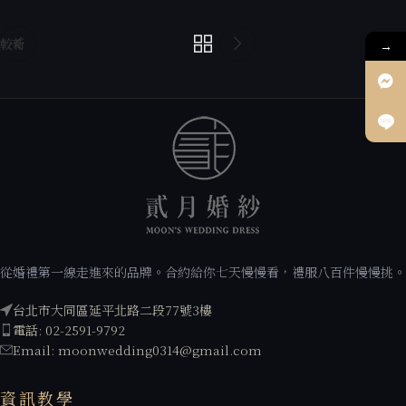
較新
較舊
→
從婚禮第一線走進來的品牌。合約給你七天慢慢看，禮服八百件慢慢挑。
台北市大同區延平北路二段77號3樓
電話: 02-2591-9792
Email: moonwedding0314@gmail.com
資訊教學