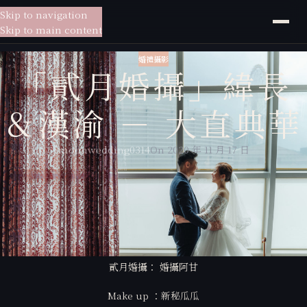
Skip to navigation
貳月
婚紗
Skip to main content
婚禮攝影
「貳月婚攝」緯長
＆漢渝 － 大直典華
moonwedding0314
On 2020 年 11 月 17 日
貳月婚紗給你一站式的服務，
從婚紗拍攝到宴客現場，為你量身訂製專屬於你的婚紗包套，
貳月婚紗擁有專業的新秘老師、婚禮攝影師，放心交給貳月婚紗讓你一站
搞定所有婚禮大小事。
貳月婚攝： 婚攝阿甘
Make up ：新秘瓜瓜