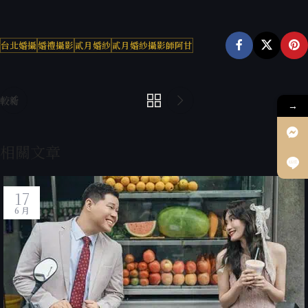
台北婚攝
婚禮攝影
貳月婚紗
貳月婚紗攝影師阿甘
較新
較舊
→
相關文章
17
6 月