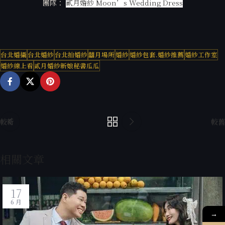
團隊：
貳月婚紗 Moon’s Wedding Dress
台北婚攝
台北婚紗
台北拍婚紗
囍月場所
婚紗
婚紗包套.婚紗推薦
婚紗工作室
婚紗線上看
貳月婚紗新娘秘書瓜瓜
較新
較舊
相關文章
17
6 月
→