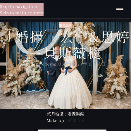
Skip to navigation
貳月
婚紗
Skip to main content
婚禮攝影
「婚攝」宏宇&思婷
－貝斯薇榳
moonwedding0314
On 2023 年 11 月 1 日
貳月婚紗給你一站式的服務，
從婚紗拍攝到宴客現場，為你量身訂製專屬於你的婚紗包套，
貳月婚紗擁有專業的新秘老師、婚禮攝影師，放心交給貳月婚紗讓你一站
搞定所有婚禮大小事。
貳月婚攝：婚攝樂傑
Make up：
新秘瓜瓜