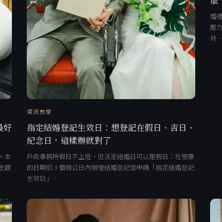
婚禮
壓力
月
資訊教學
最好
指定結婚登記生效日：想登記在假日、吉日、
紀念日，這樣辦就對了
。本
戶政事務所假日不上班，但法定結婚日可以是假日：在想要
主題
的日期前 3 個辦公日內辦理結婚登記並申請「指定結婚登記
生效日」…