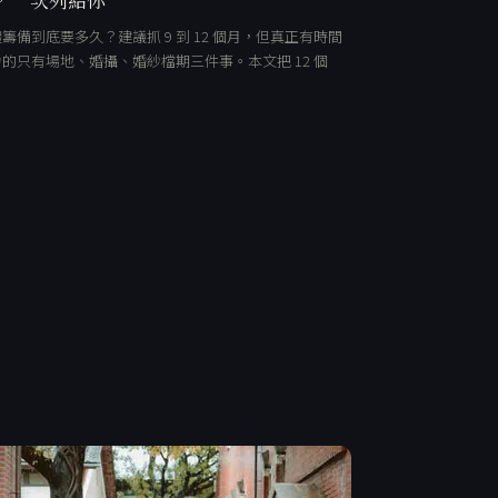
籌備到底要多久？建議抓 9 到 12 個月，但真正有時間
的只有場地、婚攝、婚紗檔期三件事。本文把 12 個
…