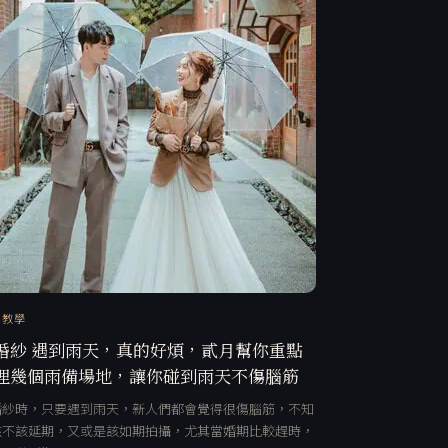
訊教學
婚紗 遇到雨天，真的好煩，貳月幫你重點
理幾個雨備場地，讓你碰到雨天不傷腦筋
婚紗時，只要遇到雨天，新人們都會覺得很傷腦筋，不知
該不該延期，又或是該如期拍攝，尤其當婚期比較趕時，