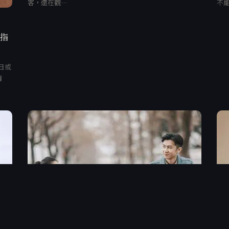
客，還在觀…
不
、指
日或
清