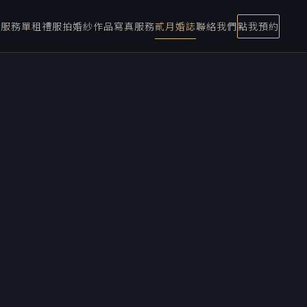
宴服務
單租禮服
拍婚紗
作品
寫真服務
貳月婚誌
聯絡我們
點我預約