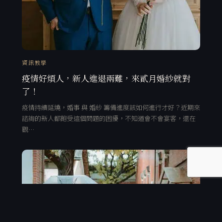
資訊教學
疫情好煩人，新人進退兩難，來貳月婚紗就對
了！
疫情持續延燒，婚事 與 婚紗 籌備進度該如何進行才好？近期來
諮詢的新人都飽受這個問題的困擾，不知道會不會宴客，還在
觀…