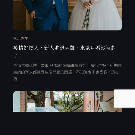
資訊教學
疫情好煩人，新人進退兩難，來貳月婚紗就對
了！
疫情持續延燒，婚事 與 婚紗 籌備進度該如何進行才好？近期來
諮詢的新人都飽受這個問題的困擾，不知道會不會宴客，還在
觀…