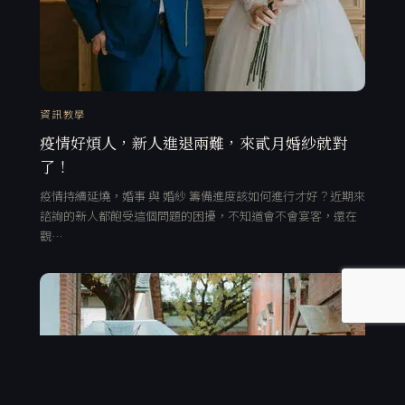
資訊教學
疫情好煩人，新人進退兩難，來貳月婚紗就對
了！
疫情持續延燒，婚事 與 婚紗 籌備進度該如何進行才好？近期來
諮詢的新人都飽受這個問題的困擾，不知道會不會宴客，還在
觀…