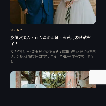
資訊教學
疫情好煩人，新人進退兩難，來貳月婚紗就對
了！
疫情持續延燒，婚事 與 婚紗 籌備進度該如何進行才好？近期來
諮詢的新人都飽受這個問題的困擾，不知道會不會宴客，還在
觀…