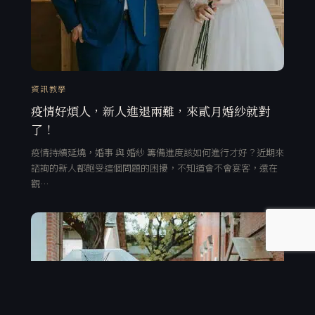
資訊教學
疫情好煩人，新人進退兩難，來貳月婚紗就對
了！
疫情持續延燒，婚事 與 婚紗 籌備進度該如何進行才好？近期來
諮詢的新人都飽受這個問題的困擾，不知道會不會宴客，還在
觀…