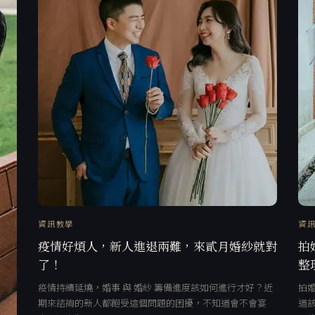
資訊教學
資
疫情好煩人，新人進退兩難，來貳月婚紗就對
拍
了！
整
疫情持續延燒，婚事 與 婚紗 籌備進度該如何進行才好？近
拍
期來諮詢的新人都飽受這個問題的困擾，不知道會不會宴
道