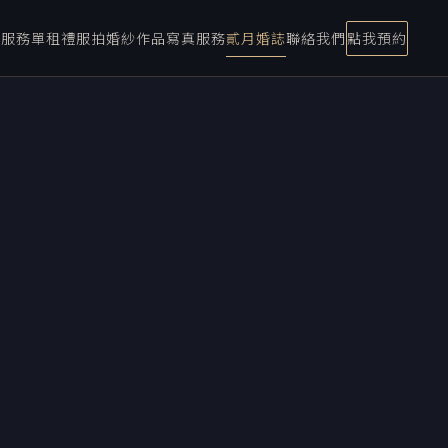
宴服務
單租禮服
拍婚紗
作品
寫真服務
貳月婚誌
聯絡我們
點我預約