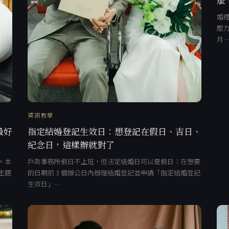
婚禮
壓力
月
資訊教學
最好
指定結婚登記生效日：想登記在假日、吉日、
紀念日，這樣辦就對了
。本
戶政事務所假日不上班，但法定結婚日可以是假日：在想要
主題
的日期前 3 個辦公日內辦理結婚登記並申請「指定結婚登記
生效日」…