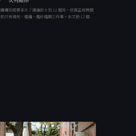
籌備到底要多久？建議抓 9 到 12 個月，但真正有時間
的只有場地、婚攝、婚紗檔期三件事。本文把 12 個
…