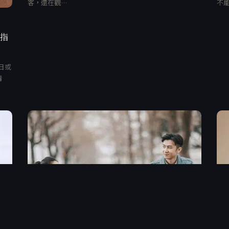
客，還在觀…
不
、指
日或
清