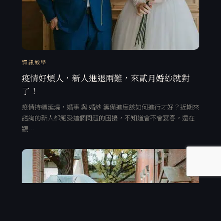
資訊教學
疫情好煩人，新人進退兩難，來貳月婚紗就對
了！
疫情持續延燒，婚事 與 婚紗 籌備進度該如何進行才好？近期來
諮詢的新人都飽受這個問題的困擾，不知道會不會宴客，還在
觀…