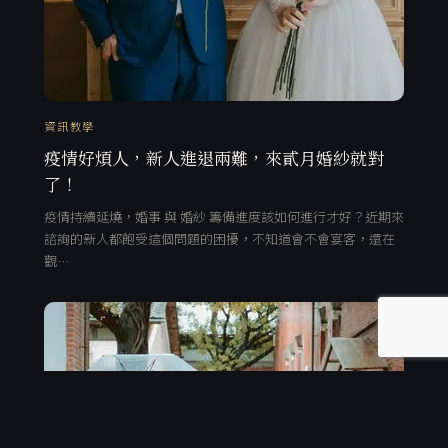
資訊教學
疫情好煩人，新人進退兩難，來貳月婚紗就對
了！
疫情持續延燒，婚事 與 婚紗 籌備進度該如何進行才好？近期來
諮詢的新人都飽受這個問題的困擾，不知道會不會宴客，還在
觀…