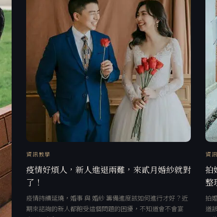
資訊教學
資
疫情好煩人，新人進退兩難，來貳月婚紗就對
拍
了！
整
疫情持續延燒，婚事 與 婚紗 籌備進度該如何進行才好？近
拍
期來諮詢的新人都飽受這個問題的困擾，不知道會不會宴
道