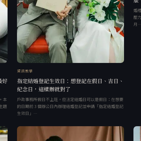
婚禮
壓力
月
資訊教學
最好
指定結婚登記生效日：想登記在假日、吉日、
紀念日，這樣辦就對了
。本
戶政事務所假日不上班，但法定結婚日可以是假日：在想要
主題
的日期前 3 個辦公日內辦理結婚登記並申請「指定結婚登記
生效日」…