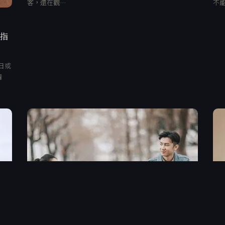
客，還在觀…
不
、指
日或
清