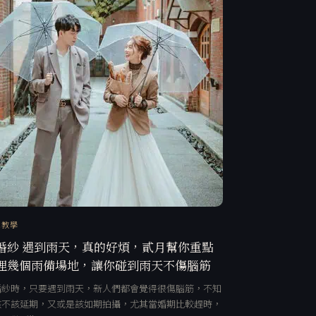
訊教學
婚紗 遇到雨天，真的好煩，貳月幫你重點
理幾個雨備場地，讓你碰到雨天不傷腦筋
婚紗時，只要遇到雨天，新人們都會覺得很傷腦筋，不知
該不該延期，又或是該如期拍攝，尤其當婚期比較趕時，