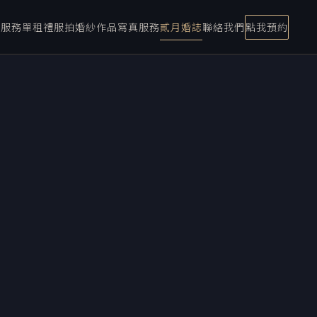
宴服務
單租禮服
拍婚紗
作品
寫真服務
貳月婚誌
聯絡我們
點我預約