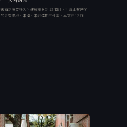
籌備到底要多久？建議抓 9 到 12 個月，但真正有時間
的只有場地、婚攝、婚紗檔期三件事。本文把 12 個
…