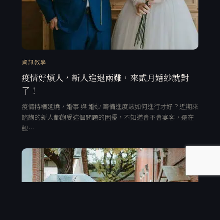
資訊教學
疫情好煩人，新人進退兩難，來貳月婚紗就對
了！
疫情持續延燒，婚事 與 婚紗 籌備進度該如何進行才好？近期來
諮詢的新人都飽受這個問題的困擾，不知道會不會宴客，還在
觀…