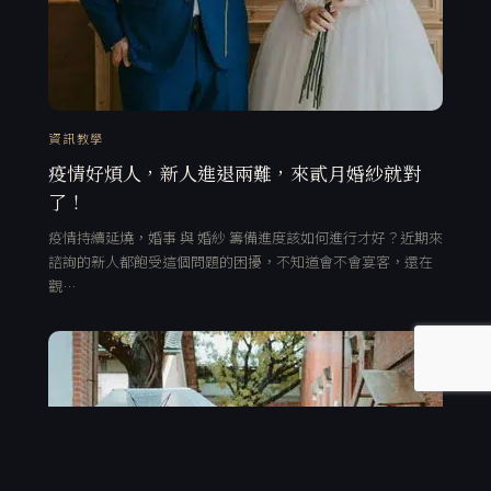
資訊教學
疫情好煩人，新人進退兩難，來貳月婚紗就對
了！
疫情持續延燒，婚事 與 婚紗 籌備進度該如何進行才好？近期來
諮詢的新人都飽受這個問題的困擾，不知道會不會宴客，還在
觀…